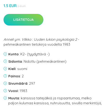
1.5 EUR
2 EUR
LISÄTIETOJA
Anneli ym. Vilkko : Uuden lukion psykologia 2
-
pehmeäkantinen tietokirja vuodelta 1983
Kunto
: K2- (tyydyttävä -)
Sidonta
: Nidottu (pehmeäkantinen)
Kieli
: suomi
Painos
: 2
Sivumäärä
: 297
Vuosi
: 1983
Muuta
: kansissa taitejälkiä ja rispaantumaa, melko
paljon kulumaa kansissa, nuhruisuutta, sivuilla merkintöjä,