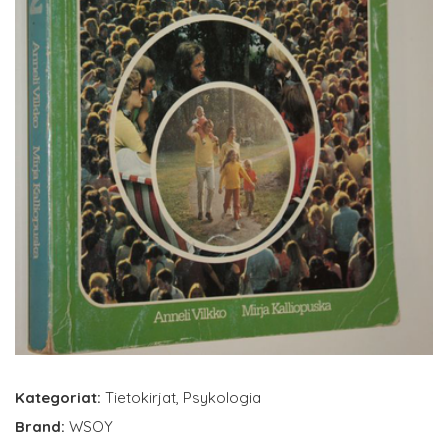
Kategoriat:
Tietokirjat
,
Psykologia
Brand:
WSOY