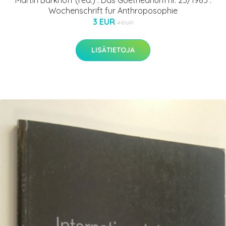
Martin Barkhoff (red.) : Das Goetheanum nr. 25/1985 :
Wochenschrift fur Anthroposophie
3 EUR
4 EUR
LISÄTIETOJA