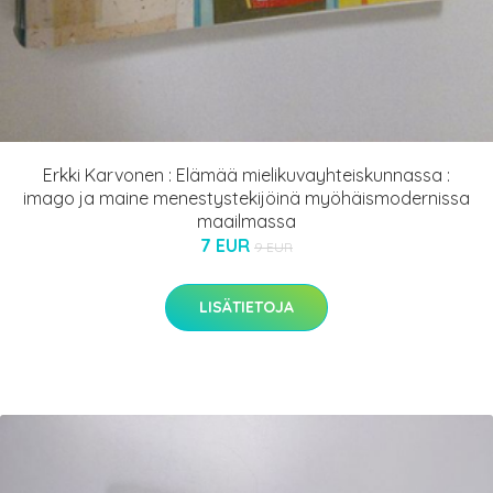
Erkki Karvonen : Elämää mielikuvayhteiskunnassa :
imago ja maine menestystekijöinä myöhäismodernissa
maailmassa
7 EUR
9 EUR
LISÄTIETOJA