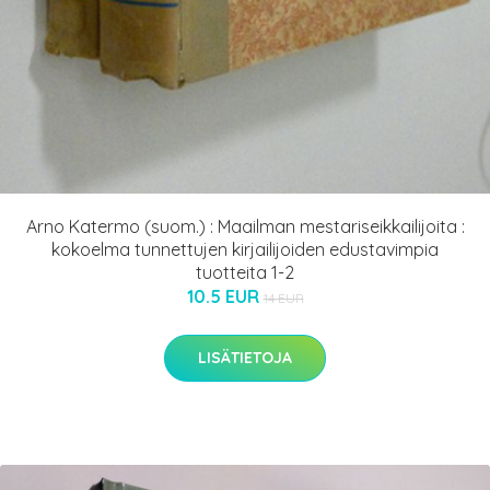
Arno Katermo (suom.) : Maailman mestariseikkailijoita :
kokoelma tunnettujen kirjailijoiden edustavimpia
tuotteita 1-2
10.5 EUR
14 EUR
LISÄTIETOJA