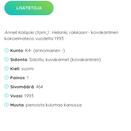
LISÄTIETOJA
Anneli Kalajoki (toim.) : Helsinki, rakkaani
- kovakantinen
kokoelmateos vuodelta 1993
Kunto
: K4- (erinomainen -)
Sidonta
: Sidottu, kuvakannet (kovakantinen)
Kieli
: suomi
Painos
: 1
Sivumäärä
: 464
Vuosi
: 1993
Muuta
: pienoista kulumaa kansissa