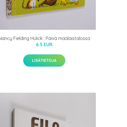
Nancy Fielding Hulick : Päivä maalaistalossa
6.5 EUR
LISÄTIETOJA