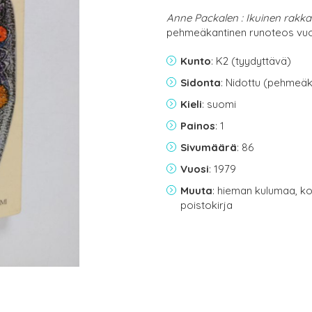
Anne Packalen : Ikuinen rakka
pehmeäkantinen runoteos vuo
Kunto
: K2 (tyydyttävä)
Sidonta
: Nidottu (pehmeäk
Kieli
: suomi
Painos
: 1
Sivumäärä
: 86
Vuosi
: 1979
Muuta
: hieman kulumaa, ko
poistokirja