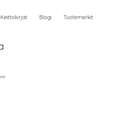
Keittokirjat
Blogi
Tuotemerkit
a
mi