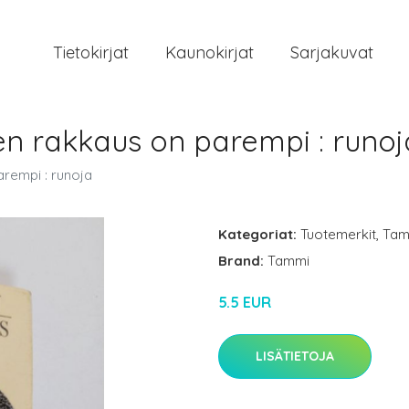
Tietokirjat
Kaunokirjat
Sarjakuvat
en rakkaus on parempi : runoj
arempi : runoja
Kategoriat:
Tuotemerkit
,
Tam
Brand:
Tammi
5.5 EUR
LISÄTIETOJA