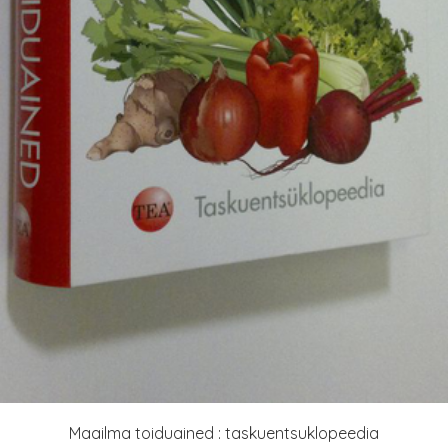
Maailma toiduained : taskuentsuklopeedia