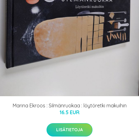
Marina Ekroos : Silmänruokaa : löytöretki makuihin
16.5 EUR
LISÄTIETOJA