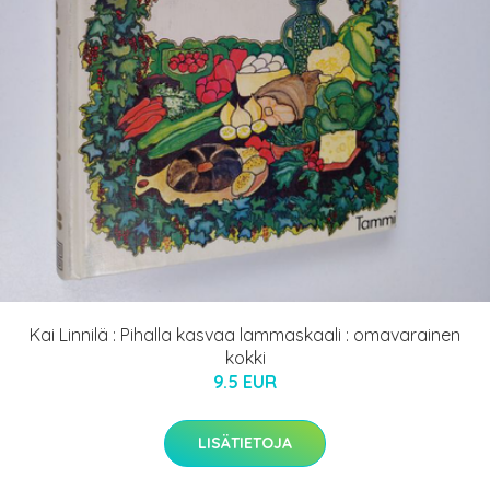
Kai Linnilä : Pihalla kasvaa lammaskaali : omavarainen
kokki
9.5 EUR
LISÄTIETOJA