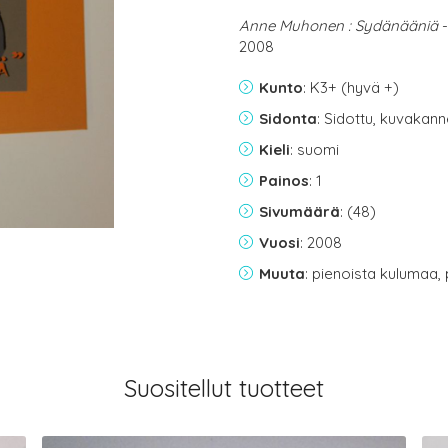
Anne Muhonen : Sydänääniä
-
2008
Kunto
: K3+ (hyvä +)
Sidonta
: Sidottu, kuvakan
Kieli
: suomi
Painos
: 1
Sivumäärä
: (48)
Vuosi
: 2008
Muuta
: pienoista kulumaa, 
Suositellut tuotteet