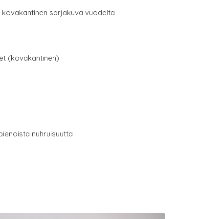
 kovakantinen sarjakuva vuodelta
net (kovakantinen)
pienoista nuhruisuutta