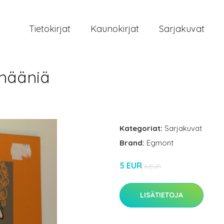
Tietokirjat
Kaunokirjat
Sarjakuvat
nääniä
Kategoriat:
Sarjakuvat
Brand:
Egmont
5 EUR
6 EUR
LISÄTIETOJA