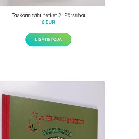
Taskarin tähtihetket 2 : Pörssihai
6 EUR
LISÄTIETOJA