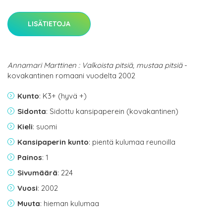
LISÄTIETOJA
Annamari Marttinen : Valkoista pitsiä, mustaa pitsiä
-
kovakantinen romaani vuodelta 2002
Kunto
: K3+ (hyvä +)
Sidonta
: Sidottu kansipaperein (kovakantinen)
Kieli
: suomi
Kansipaperin kunto
: pientä kulumaa reunoilla
Painos
: 1
Sivumäärä
: 224
Vuosi
: 2002
Muuta
: hieman kulumaa