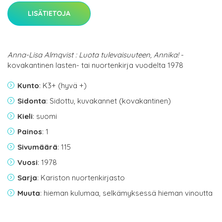
LISÄTIETOJA
Anna-Lisa Almqvist : Luota tulevaisuuteen, Annika!
-
kovakantinen lasten- tai nuortenkirja vuodelta 1978
Kunto
: K3+ (hyvä +)
Sidonta
: Sidottu, kuvakannet (kovakantinen)
Kieli
: suomi
Painos
: 1
Sivumäärä
: 115
Vuosi
: 1978
Sarja
: Kariston nuortenkirjasto
Muuta
: hieman kulumaa, selkämyksessä hieman vinoutta