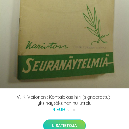
V.-K. Veijonen : Kohtalokas hiiri (signeerattu) :
yksinäytöksinen hulluttelu
4 EUR
6 EUR
LISÄTIETOJA