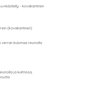
unkäsitelty
- kovakantinen
erein (kovakantinen)
in verran kulumaa reunoilla
eunoilla ja kulmissa,
noutta