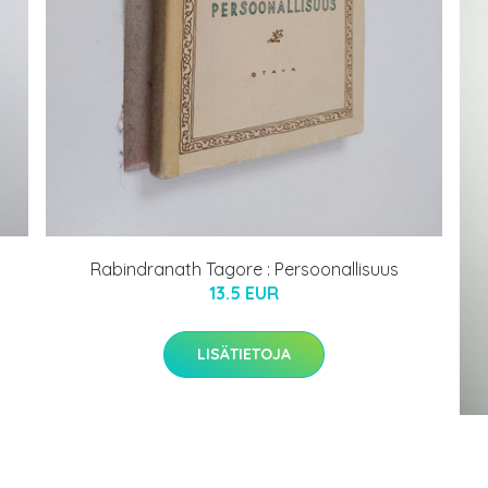
a
Rabindranath Tagore : Persoonallisuus
13.5 EUR
LISÄTIETOJA