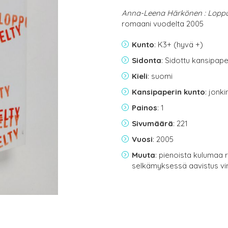
Anna-Leena Härkönen : Loppu
romaani vuodelta 2005
Kunto
: K3+ (hyvä +)
Sidonta
: Sidottu kansipap
Kieli
: suomi
Kansipaperin kunto
: jonk
Painos
: 1
Sivumäärä
: 221
Vuosi
: 2005
Muuta
: pienoista kulumaa r
selkämyksessä aavistus vi