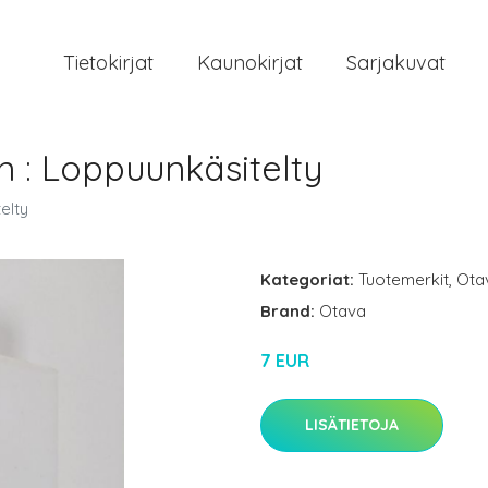
Tietokirjat
Kaunokirjat
Sarjakuvat
: Loppuunkäsitelty
elty
Kategoriat:
Tuotemerkit
,
Ota
Brand:
Otava
7 EUR
LISÄTIETOJA