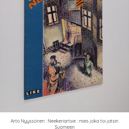
Arto Nyyssönen : Neekeriartsie : mies joka toi jatsin
Suomeen