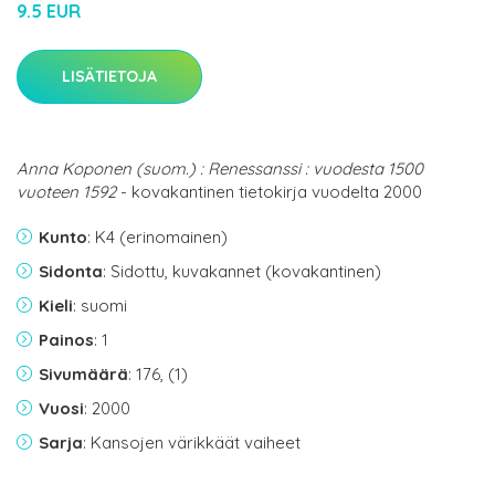
9.5 EUR
LISÄTIETOJA
Anna Koponen (suom.) : Renessanssi : vuodesta 1500
vuoteen 1592
- kovakantinen tietokirja vuodelta 2000
Kunto
: K4 (erinomainen)
Sidonta
: Sidottu, kuvakannet (kovakantinen)
Kieli
: suomi
Painos
: 1
Sivumäärä
: 176, (1)
Vuosi
: 2000
Sarja
: Kansojen värikkäät vaiheet