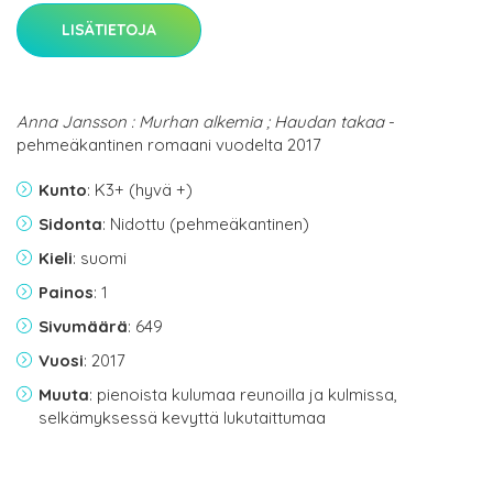
LISÄTIETOJA
Anna Jansson : Murhan alkemia ; Haudan takaa
-
pehmeäkantinen romaani vuodelta 2017
Kunto
: K3+ (hyvä +)
Sidonta
: Nidottu (pehmeäkantinen)
Kieli
: suomi
Painos
: 1
Sivumäärä
: 649
Vuosi
: 2017
Muuta
: pienoista kulumaa reunoilla ja kulmissa,
selkämyksessä kevyttä lukutaittumaa