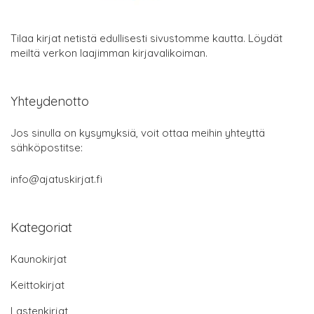
Tilaa kirjat netistä edullisesti sivustomme kautta. Löydät
meiltä verkon laajimman kirjavalikoiman.
Yhteydenotto
Jos sinulla on kysymyksiä, voit ottaa meihin yhteyttä
sähköpostitse:
info@ajatuskirjat.fi
Kategoriat
Kaunokirjat
Keittokirjat
Lastenkirjat