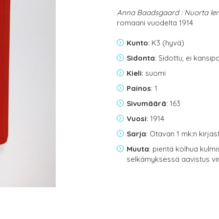
Anna Baadsgaard : Nuorta le
romaani vuodelta 1914
Kunto
: K3 (hyvä)
Sidonta
: Sidottu, ei kansi
Kieli
: suomi
Painos
: 1
Sivumäärä
: 163
Vuosi
: 1914
Sarja
: Otavan 1 mk:n kirjas
Muuta
: pientä kolhua kulm
selkämyksessä aavistus vi