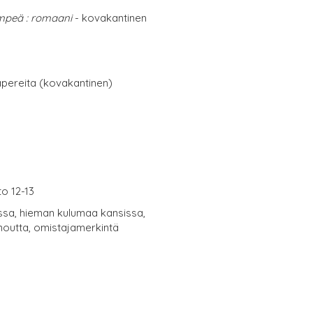
mpeä : romaani
- kovakantinen
papereita (kovakantinen)
to 12-13
issa, hieman kulumaa kansissa,
noutta, omistajamerkintä