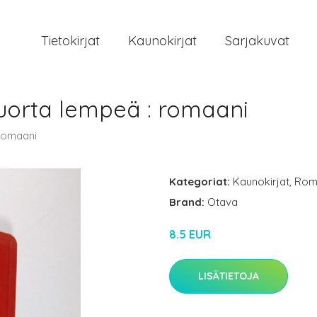
Tietokirjat
Kaunokirjat
Sarjakuvat
uorta lempeä : romaani
romaani
Kategoriat:
Kaunokirjat
,
Rom
Brand:
Otava
8.5 EUR
LISÄTIETOJA