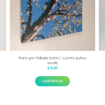
Karin ym. Hakala (toim.) : Luonto puhuu
sinulle
6 EUR
LISÄTIETOJA