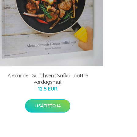
Alexander Gullichsen : Safka : bättre
vardagsmat
12.5 EUR
LISÄTIETOJA