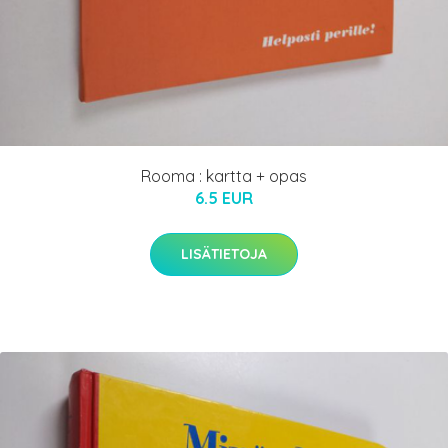
Rooma : kartta + opas
6.5 EUR
LISÄTIETOJA