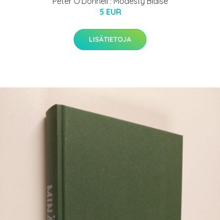
Peter O'Donnell : Modesty Blaise
5 EUR
LISÄTIETOJA