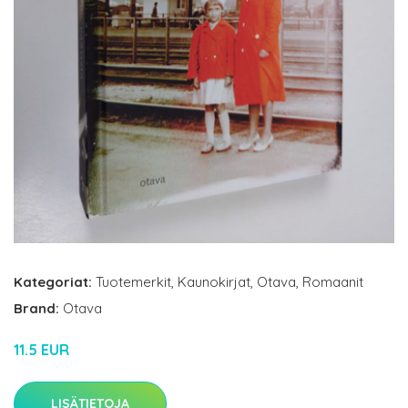
Kategoriat:
Tuotemerkit
,
Kaunokirjat
,
Otava
,
Romaanit
Brand:
Otava
11.5 EUR
LISÄTIETOJA