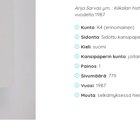
Anja Sarvas ym. : Kiikalan hist
vuodelta 1987
Kunto
: K4 (erinomainen)
Sidonta
: Sidottu kansipap
Kieli
: suomi
Kansipaperin kunto
: joit
Painos
: 1
Sivumäärä
: 779
Vuosi
: 1987
Muuta
: selkämyksessä hie