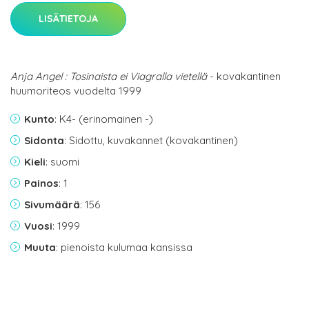
LISÄTIETOJA
Anja Angel : Tosinaista ei Viagralla vietellä
- kovakantinen
huumoriteos vuodelta 1999
Kunto
: K4- (erinomainen -)
Sidonta
: Sidottu, kuvakannet (kovakantinen)
Kieli
: suomi
Painos
: 1
Sivumäärä
: 156
Vuosi
: 1999
Muuta
: pienoista kulumaa kansissa