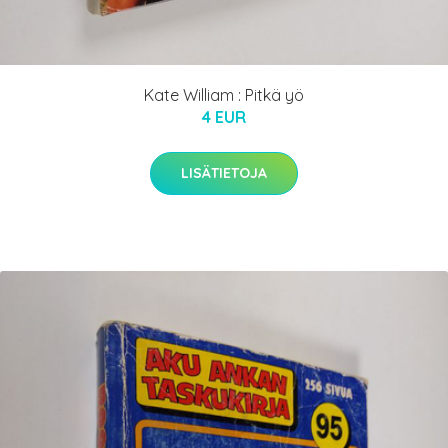
Kate William : Pitkä yö
4 EUR
LISÄTIETOJA