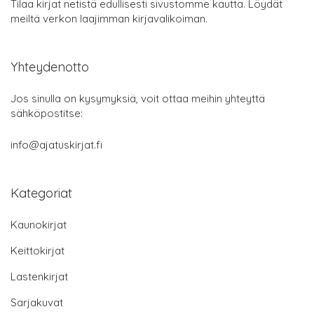
Tilaa kirjat netistä edullisesti sivustomme kautta. Löydät
meiltä verkon laajimman kirjavalikoiman.
Yhteydenotto
Jos sinulla on kysymyksiä, voit ottaa meihin yhteyttä
sähköpostitse:
info@ajatuskirjat.fi
Kategoriat
Kaunokirjat
Keittokirjat
Lastenkirjat
Sarjakuvat