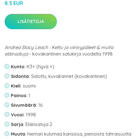
8.5 EUR
LISÄTIETOJA
Andrea Stacy Leach : Kettu ja viinirypäleet & muita
eläinsatuja
- kovakantinen satukirja vuodelta 1998
Kunto
: K3+ (hyvä +)
Sidonta
: Sidottu, kuvakannet (kovakantinen)
Kieli
: suomi
Painos
: 1
Sivumäärä
: 16
Vuosi
: 1998
Sarja
: Eläinsatuja 2
Muuta
: hieman kulumaa kansissa, pienoista tahraisuutta