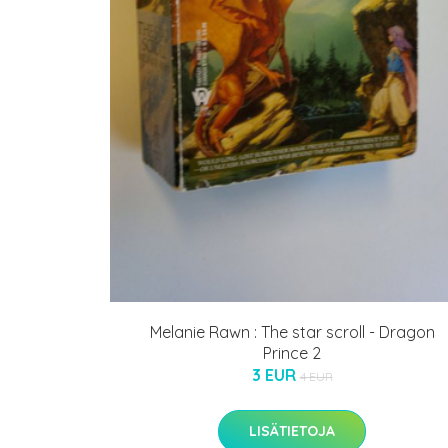
Melanie Rawn : The star scroll - Dragon
Prince 2
3 EUR
4 EUR
LISÄTIETOJA