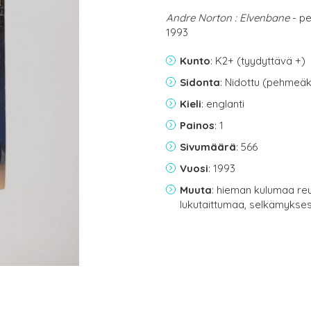
Andre Norton : Elvenbane
- p
1993
Kunto
: K2+ (tyydyttävä +)
Sidonta
: Nidottu (pehmeäk
Kieli
: englanti
Painos
: 1
Sivumäärä
: 566
Vuosi
: 1993
Muuta
: hieman kulumaa reu
lukutaittumaa, selkämykses