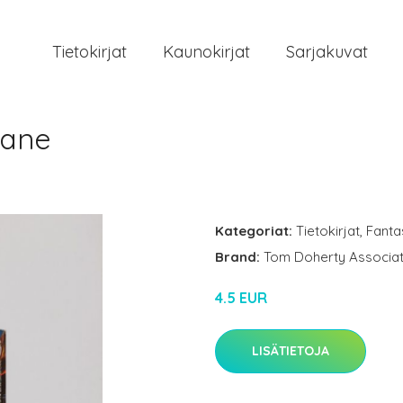
Tietokirjat
Kaunokirjat
Sarjakuvat
bane
Kategoriat:
Tietokirjat
,
Fantas
Brand:
Tom Doherty Associa
4.5 EUR
LISÄTIETOJA