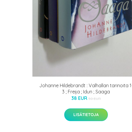
Johanne Hildebrandt : Valhallan tarinoita 1
3 ; Freija ; Idun ; Saaga
38 EUR
50 EUR
LISÄTIETOJA