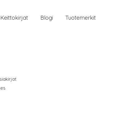
Keittokirjat
Blogi
Tuotemerkit
iakirjat
tes