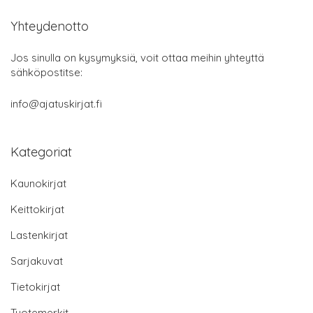
Yhteydenotto
Jos sinulla on kysymyksiä, voit ottaa meihin yhteyttä
sähköpostitse:
info@ajatuskirjat.fi
Kategoriat
Kaunokirjat
Keittokirjat
Lastenkirjat
Sarjakuvat
Tietokirjat
Tuotemerkit