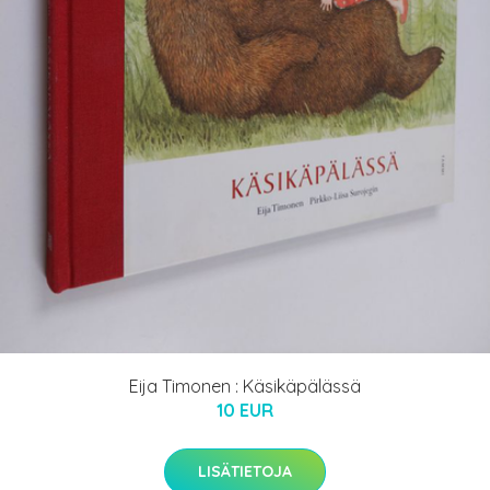
Eija Timonen : Käsikäpälässä
10 EUR
LISÄTIETOJA