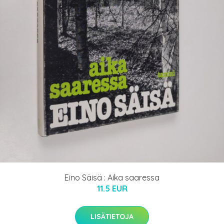
Eino Säisä : Aika saaressa
11.5 EUR
LISÄTIETOJA