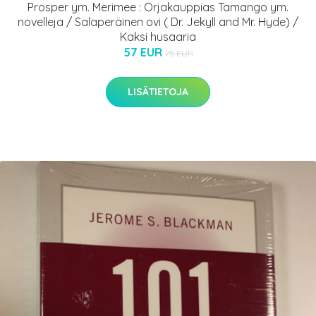
Prosper ym. Merimee : Orjakauppias Tamango ym.
novelleja / Salaperäinen ovi ( Dr. Jekyll and Mr. Hyde) /
Kaksi husaaria
57 EUR
75 EUR
LISÄTIETOJA