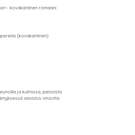
ari
- kovakantinen romaani
papereita (kovakantinen)
eunoilla ja kulmissa, pienoista
kämyksessä aavistus vinoutta