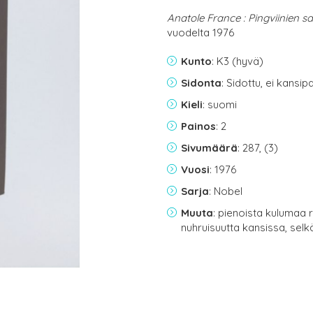
Anatole France : Pingviinien sa
vuodelta 1976
Kunto
: K3 (hyvä)
Sidonta
: Sidottu, ei kansi
Kieli
: suomi
Painos
: 2
Sivumäärä
: 287, (3)
Vuosi
: 1976
Sarja
: Nobel
Muuta
: pienoista kulumaa r
nuhruisuutta kansissa, sel