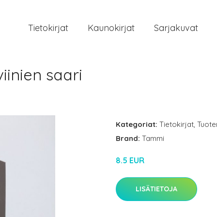
Tietokirjat
Kaunokirjat
Sarjakuvat
iinien saari
Kategoriat:
Tietokirjat
,
Tuote
Brand:
Tammi
8.5 EUR
LISÄTIETOJA