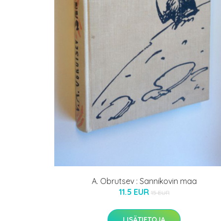
A. Obrutsev : Sannikovin maa
11.5 EUR
15 EUR
LISÄTIETOJA