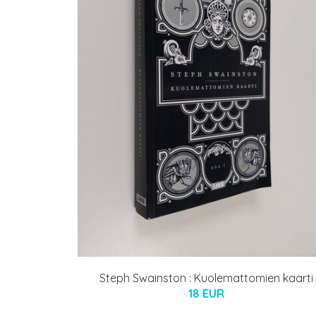
Steph Swainston : Kuolemattomien kaarti
18 EUR