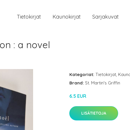
Tietokirjat
Kaunokirjat
Sarjakuvat
on : a novel
Kategoriat:
Tietokirjat
,
Kauno
Brand:
St. Martin's Griffin
6.5 EUR
LISÄTIETOJA