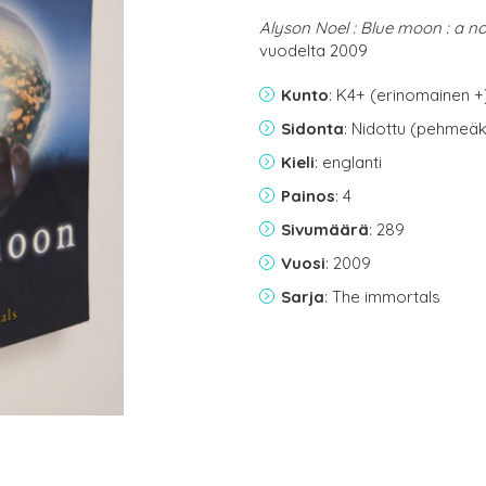
Alyson Noel : Blue moon : a no
vuodelta 2009
Kunto
: K4+ (erinomainen +
Sidonta
: Nidottu (pehmeäk
Kieli
: englanti
Painos
: 4
Sivumäärä
: 289
Vuosi
: 2009
Sarja
: The immortals