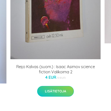
Reijo Kalvas (suom.) : Isaac Asimov science
fiction Valikoima 2
4 EUR
5 EUR
LISÄTIETOJA