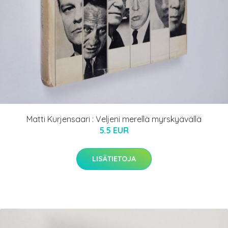
Matti Kurjensaari : Veljeni merellä myrskyävällä
5.5 EUR
LISÄTIETOJA