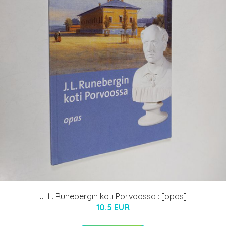
J. L. Runebergin koti Porvoossa : [opas]
10.5 EUR