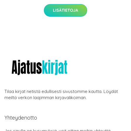
LISÄTIETOJA
Tilaa kirjat netistä edullisesti sivustomme kautta. Löydät
meiltä verkon laajimman kirjavalikoiman.
Yhteydenotto
Jos sinulla on kysymyksiä, voit ottaa meihin yhteyttä