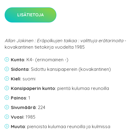
LISÄTIETOJA
Allan Jokinen : Eräpolkujen taikaa : valittuja erätarinoita
-
kovakantinen tietokirja vuodelta 1985
Kunto
: K4- (erinomainen -)
Sidonta
: Sidottu kansipaperein (kovakantinen)
Kieli
: suomi
Kansipaperin kunto
: pientä kulumaa reunoilla
Painos
: 1
Sivumäärä
: 224
Vuosi
: 1985
Muuta
: pienoista kulumaa reunoilla ja kulmissa