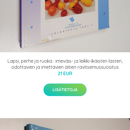
Lapsi, perhe ja ruoka : imeväis- ja leikki-ikäisten lasten,
odottavien ja imettävien äitien ravitsemussuositus
21 EUR
LISÄTIETOJA