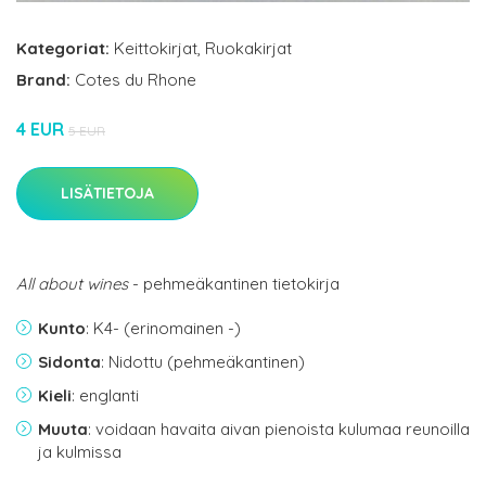
Kategoriat:
Keittokirjat
,
Ruokakirjat
Brand:
Cotes du Rhone
4 EUR
5 EUR
LISÄTIETOJA
All about wines
- pehmeäkantinen tietokirja
Kunto
: K4- (erinomainen -)
Sidonta
: Nidottu (pehmeäkantinen)
Kieli
: englanti
Muuta
: voidaan havaita aivan pienoista kulumaa reunoilla
ja kulmissa