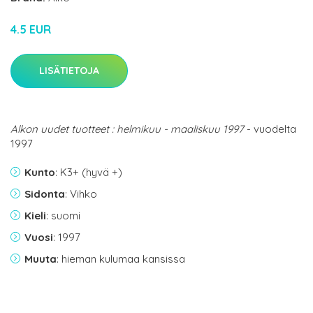
4.5 EUR
LISÄTIETOJA
Alkon uudet tuotteet : helmikuu - maaliskuu 1997
- vuodelta
1997
Kunto
: K3+ (hyvä +)
Sidonta
: Vihko
Kieli
: suomi
Vuosi
: 1997
Muuta
: hieman kulumaa kansissa