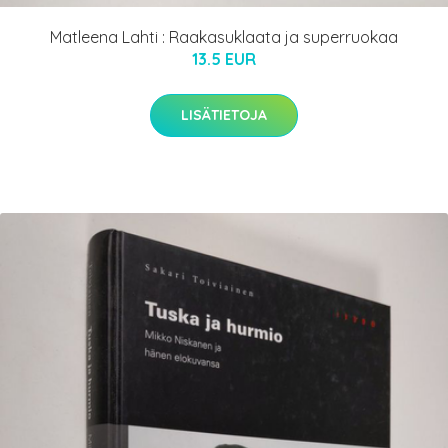
Matleena Lahti : Raakasuklaata ja superruokaa
13.5 EUR
LISÄTIETOJA