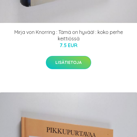
Mirja von Knorring : Tämä on hyvää! : koko perhe
keittiössä
7.5 EUR
LISÄTIETOJA