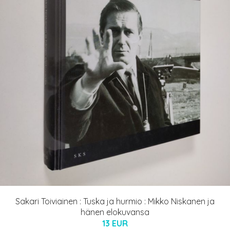
Sakari Toiviainen : Tuska ja hurmio : Mikko Niskanen ja
hänen elokuvansa
13 EUR