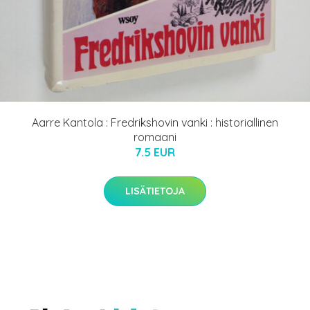
Aarre Kantola : Fredrikshovin vanki : historiallinen
romaani
7.5 EUR
LISÄTIETOJA