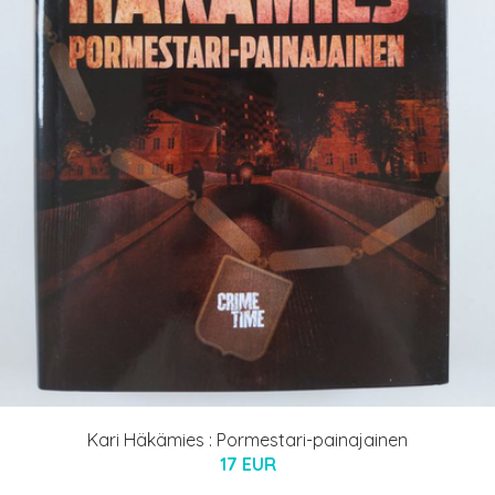
Kari Häkämies : Pormestari-painajainen
17 EUR