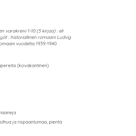
arakreivi 1-10 (5 kirjaa) : eli
yöt : historiallinen romaani Ludvig
omaani vuodelta 1939-1940
papereita (kovakantinen)
omaaneja
kolhua ja rispaantumaa, pientä