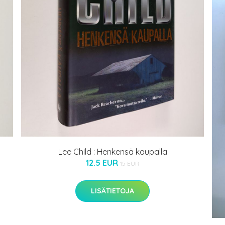
Lee Child : Henkensä kaupalla
12.5 EUR
15 EUR
LISÄTIETOJA