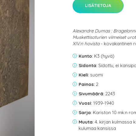
LISÄTIETOJA
Alexandre Dumas : Bragelonnen v
Muskettisoturien viimeiset urot
XIV:n hovista
- kovakantinen r
Kunto
: K3 (hyvä)
Sidonta
: Sidottu, ei kansi
Kieli
: suomi
Painos
: 2
Sivumäärä
: 2243
Vuosi
: 1939-1940
Sarja
: Kariston 10 mk:n r
Muuta
: 4. kirjan kulmassa 
kulumaa kansissa