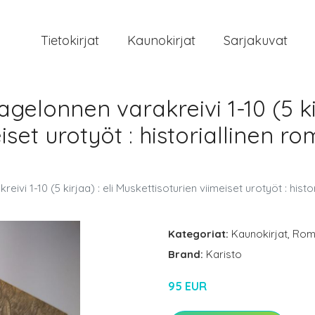
Tietokirjat
Kaunokirjat
Sarjakuvat
elonnen varakreivi 1-10 (5 kir
iset urotyöt : historiallinen r
vi 1-10 (5 kirjaa) : eli Muskettisoturien viimeiset urotyöt : histo
Kategoriat:
Kaunokirjat
,
Rom
Brand:
Karisto
95 EUR