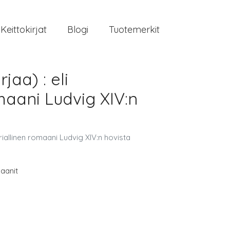
Keittokirjat
Blogi
Tuotemerkit
jaa) : eli
omaani Ludvig XIV:n
riallinen romaani Ludvig XIV:n hovista
aanit