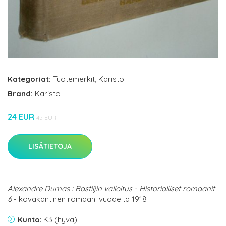
Kategoriat:
Tuotemerkit
,
Karisto
Brand:
Karisto
24 EUR
45 EUR
LISÄTIETOJA
Alexandre Dumas : Bastiljin valloitus - Historialliset romaanit
6
- kovakantinen romaani vuodelta 1918
Kunto
: K3 (hyvä)