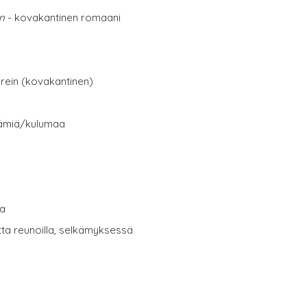
en
- kovakantinen romaani
erein (kovakantinen)
eämiä/kulumaa
ta
utta reunoilla, selkämyksessä