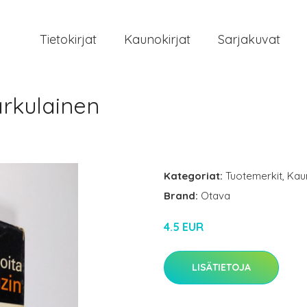
Tietokirjat
Kaunokirjat
Sarjakuvat
arkulainen
Kategoriat:
Tuotemerkit
,
Kau
Brand:
Otava
4.5 EUR
LISÄTIETOJA