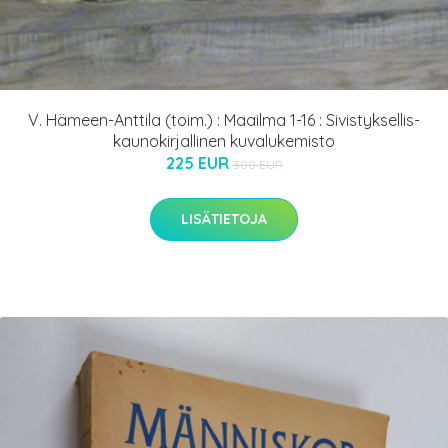
V. Hämeen-Anttila (toim.) : Maailma 1-16 : Sivistyksellis-
kaunokirjallinen kuvalukemisto
225 EUR
300 EUR
LISÄTIETOJA