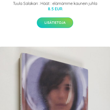
Tuula Salakari : Häät : elämämme kaunein juhla
8.5 EUR
LISÄTIETOJA