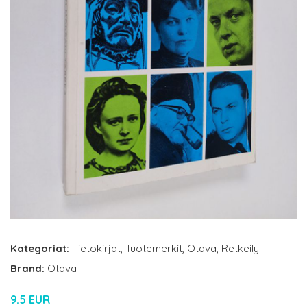
Kategoriat:
Tietokirjat
,
Tuotemerkit
,
Otava
,
Retkeily
Brand:
Otava
9.5 EUR