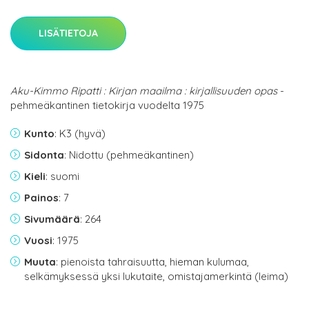
LISÄTIETOJA
Aku-Kimmo Ripatti : Kirjan maailma : kirjallisuuden opas
-
pehmeäkantinen tietokirja vuodelta 1975
Kunto
: K3 (hyvä)
Sidonta
: Nidottu (pehmeäkantinen)
Kieli
: suomi
Painos
: 7
Sivumäärä
: 264
Vuosi
: 1975
Muuta
: pienoista tahraisuutta, hieman kulumaa,
selkämyksessä yksi lukutaite, omistajamerkintä (leima)