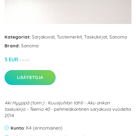
Kategoriat:
Sarjakuvat
,
Tuotemerkit
,
Taskukirjat
,
Sanoma
Brand:
Sanoma
5 EUR
6 EUR
LISÄTIETOJA
Aki Hyyppä (toim.) : Kuusijuhlan tähti - Aku ankan
taskukirja - Teema 40
- pehmeäkantinen sarjakuva vuodelta
2014
Kunto
: K4 (erinomainen)