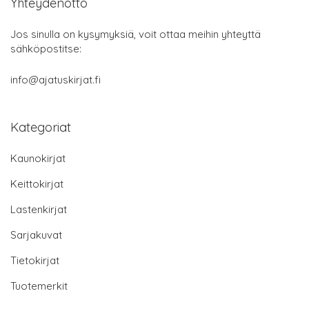
Yhteydenotto
Jos sinulla on kysymyksiä, voit ottaa meihin yhteyttä
sähköpostitse:
info@ajatuskirjat.fi
Kategoriat
Kaunokirjat
Keittokirjat
Lastenkirjat
Sarjakuvat
Tietokirjat
Tuotemerkit