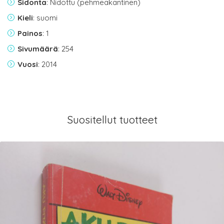
Sidonta
: Nidottu (pehmeäkantinen)
Kieli
: suomi
Painos
: 1
Sivumäärä
: 254
Vuosi
: 2014
Suositellut tuotteet