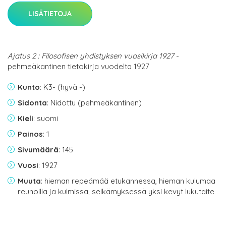
LISÄTIETOJA
Ajatus 2 : Filosofisen yhdistyksen vuosikirja 1927
-
pehmeäkantinen tietokirja vuodelta 1927
Kunto
: K3- (hyvä -)
Sidonta
: Nidottu (pehmeäkantinen)
Kieli
: suomi
Painos
: 1
Sivumäärä
: 145
Vuosi
: 1927
Muuta
: hieman repeämää etukannessa, hieman kulumaa
reunoilla ja kulmissa, selkämyksessä yksi kevyt lukutaite