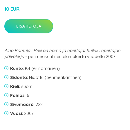
10 EUR
LISÄTIETOJA
Aino Kontula : Rexi on homo ja opettajat hullui! : opettajan
päiväkirja
- pehmeäkantinen elämäkerta vuodelta 2007
Kunto
: K4 (erinomainen)
Sidonta
: Nidottu (pehmeäkantinen)
Kieli
: suomi
Painos
: 6
Sivumäärä
: 222
Vuosi
: 2007