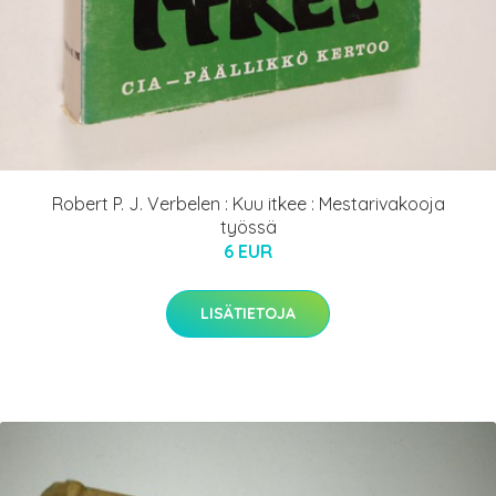
Robert P. J. Verbelen : Kuu itkee : Mestarivakooja
työssä
6 EUR
LISÄTIETOJA