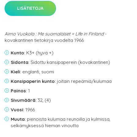
LISÄTIETOJA
Aimo Vuokola : Me suomalaiset = Life in Finland
-
kovakantinen tietokirja vuodelta 1966
Kunto
: K3+ (hyvä +)
Sidonta
: Sidottu kansipaperein (kovakantinen)
Kieli
: englanti, suomi
Kansipaperin kunto
: joitain repeämiä/kulumaa
Painos
: 1
Sivumäärä
: 32, (4)
Vuosi
: 1966
Muuta
: pienoista kulumaa reunoilla ja kulmissa,
selkämyksessä hieman vinoutta