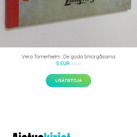
Vera Tornerhielm : De goda Smörgåsarna
5 EUR
6 EUR
LISÄTIETOJA