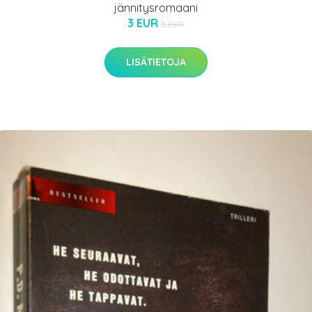
jännitysromaani
3 EUR
5 EUR
LISÄTIETOJA