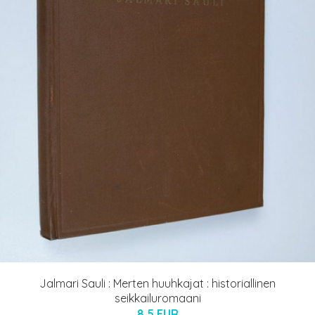
Jalmari Sauli : Merten huuhkajat : historiallinen
seikkailuromaani
8.5 EUR