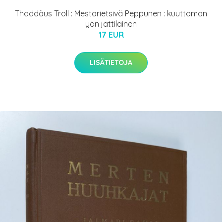
Thaddäus Troll : Mestarietsivä Peppunen : kuuttoman
yön jättiläinen
17 EUR
LISÄTIETOJA