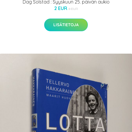
Dag Solstad : Syyskuun 25. päivän aukio
2 EUR
4 EUR
LISÄTIETOJA