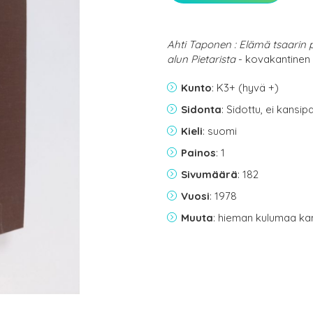
Ahti Taponen : Elämä tsaarin 
alun Pietarista
- kovakantinen
Kunto
: K3+ (hyvä +)
Sidonta
: Sidottu, ei kansi
Kieli
: suomi
Painos
: 1
Sivumäärä
: 182
Vuosi
: 1978
Muuta
: hieman kulumaa ka