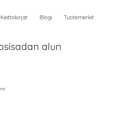
Keittokirjat
Blogi
Tuotemerkit
uosisadan alun
mi