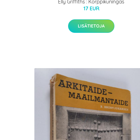
Elly Griffiths : Korppikuningas
17 EUR
LISÄTIETOJA