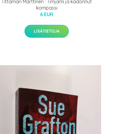
Tittamari Marttinen : Timjami ja kadonnut
kompassi
6 EUR
LISÄTIETOJA