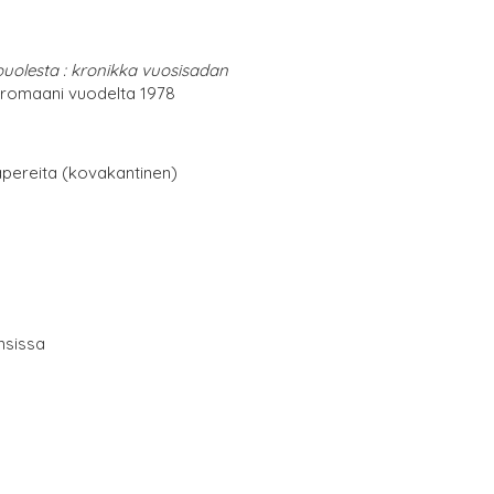
puolesta : kronikka vuosisadan
 romaani vuodelta 1978
papereita (kovakantinen)
nsissa