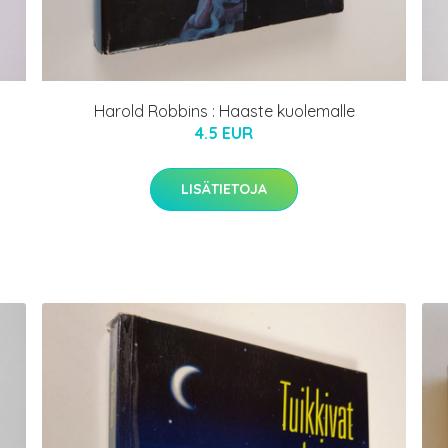
Harold Robbins : Haaste kuolemalle
4.5 EUR
LISÄTIETOJA