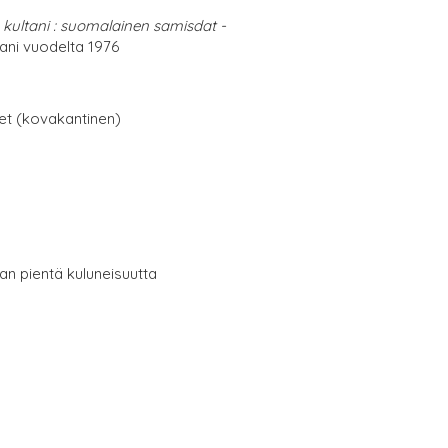
n kultani : suomalainen samisdat -
ni vuodelta 1976
net (kovakantinen)
aan pientä kuluneisuutta