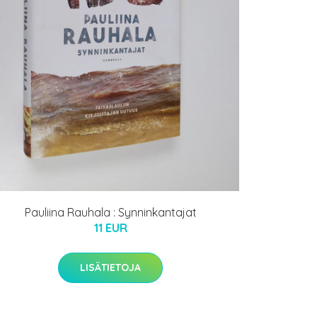
Pauliina Rauhala : Synninkantajat
11 EUR
LISÄTIETOJA