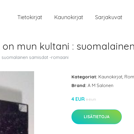
Tietokirjat
Kaunokirjat
Sarjakuvat
ll’ on mun kultani : suomalain
ni : suomalainen samisdat -romaani
Kategoriat:
Kaunokirjat
,
Rom
Brand:
A M Salonen
4 EUR
8 EUR
LISÄTIETOJA