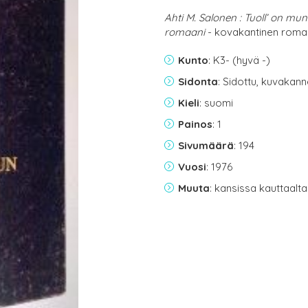
Ahti M. Salonen : Tuoll’ on mu
romaani
- kovakantinen romaa
Kunto
: K3- (hyvä -)
Sidonta
: Sidottu, kuvakan
Kieli
: suomi
Painos
: 1
Sivumäärä
: 194
Vuosi
: 1976
Muuta
: kansissa kauttaalt