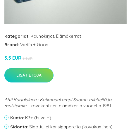
Kategoriat:
Kaunokirjat
,
Elämäkerrat
Brand:
Weilin + Göös
3.5 EUR
6 EUR
LISÄTIETOJA
Ahti Karjalainen : Kotimaani ompi Suomi : mietteitä ja
muistelmia
- kovakantinen elämäkerta vuodelta 1981
Kunto
: K3+ (hyvä +)
Sidonta
: Sidottu, ei kansipapereita (kovakantinen)