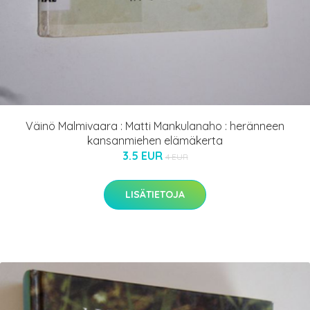
Väinö Malmivaara : Matti Mankulanaho : heränneen
kansanmiehen elämäkerta
3.5 EUR
4 EUR
LISÄTIETOJA