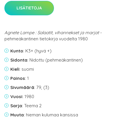
LISÄTIETOJA
Agnete Lampe : Salaatit, vihannekset ja marjat
-
pehmeäkantinen tietokirja vuodelta 1980
Kunto
: K3+ (hyvä +)
Sidonta
: Nidottu (pehmeäkantinen)
Kieli
: suomi
Painos
: 1
Sivumäärä
: 79, (3)
Vuosi
: 1980
Sarja
: Teema 2
Muuta
: hieman kulumaa kansissa