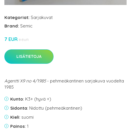
Kategoriat:
Sarjakuvat
Brand:
Semic
7 EUR
8 EUR
LISÄTIETOJA
Agentti X9 no 4/1985
- pehmeäkantinen sarjakuva vuodelta
1985
Kunto
: K3+ (hyvä +)
Sidonta
: Nidottu (pehmeäkantinen)
Kieli
: suomi
Painos
: 1