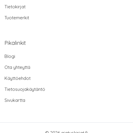
Tietokirjat
Tuotemerkit
Pikalinkit
Blogi
Ota yhteyttä
Käyttöehdot
Tietosuojakäytäntö
Sivukartta
© 2026 ajatuskirjat.fi