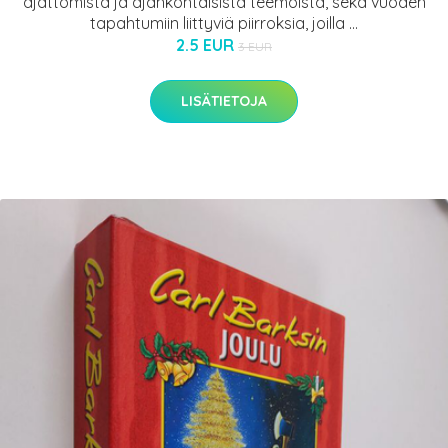
ajattomista ja ajankohtaisista teemoista, sekä vuoden
tapahtumiin liittyviä piirroksia, joilla ...
2.5 EUR
3 EUR
LISÄTIETOJA