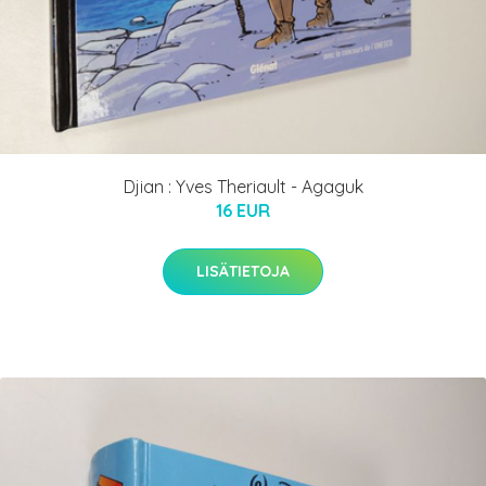
Djian : Yves Theriault - Agaguk
16 EUR
LISÄTIETOJA