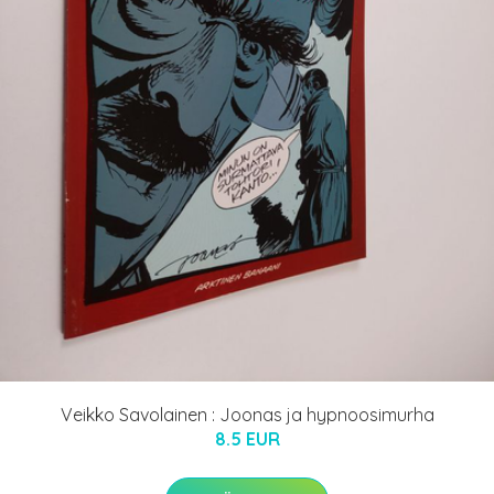
Veikko Savolainen : Joonas ja hypnoosimurha
8.5 EUR