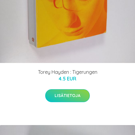
Torey Hayden : Tigerungen
4.5 EUR
LISÄTIETOJA