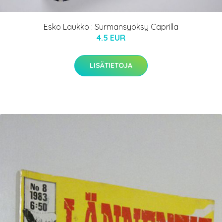
Esko Laukko : Surmansyöksy Caprilla
4.5 EUR
LISÄTIETOJA