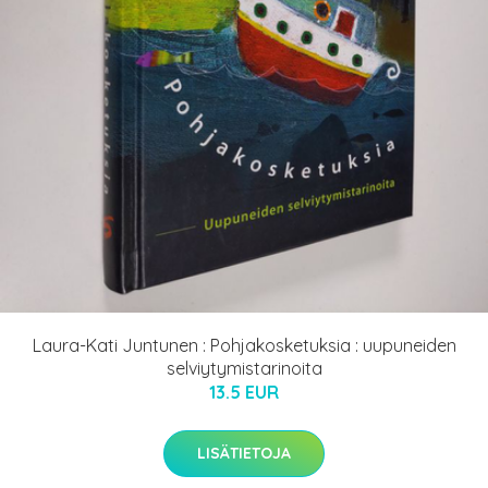
Laura-Kati Juntunen : Pohjakosketuksia : uupuneiden
selviytymistarinoita
13.5 EUR
LISÄTIETOJA