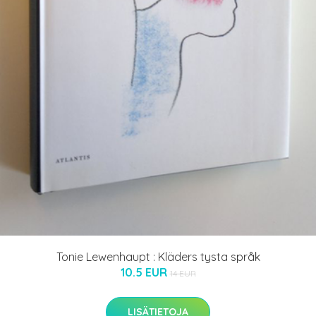
Tonie Lewenhaupt : Kläders tysta språk
10.5 EUR
14 EUR
LISÄTIETOJA