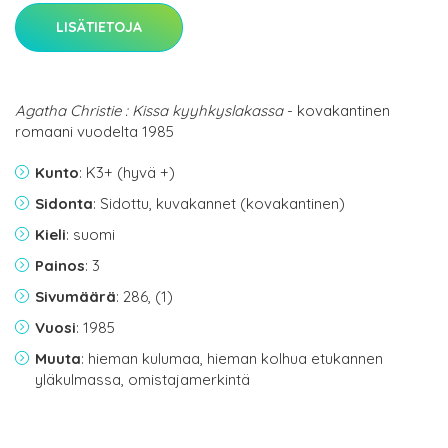
LISÄTIETOJA
Agatha Christie : Kissa kyyhkyslakassa
- kovakantinen
romaani vuodelta 1985
Kunto
: K3+ (hyvä +)
Sidonta
: Sidottu, kuvakannet (kovakantinen)
Kieli
: suomi
Painos
: 3
Sivumäärä
: 286, (1)
Vuosi
: 1985
Muuta
: hieman kulumaa, hieman kolhua etukannen
yläkulmassa, omistajamerkintä