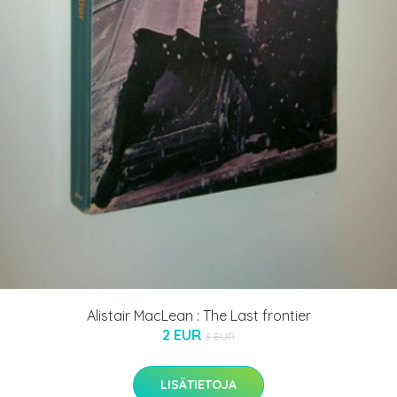
Alistair MacLean : The Last frontier
2 EUR
3 EUR
LISÄTIETOJA