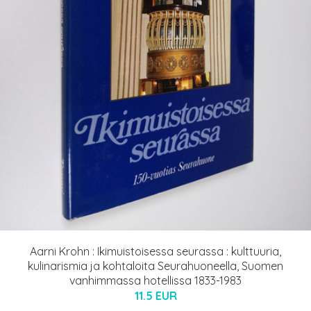
Aarni Krohn : Ikimuistoisessa seurassa : kulttuuria,
kulinarismia ja kohtaloita Seurahuoneella, Suomen
vanhimmassa hotellissa 1833-1983
11.5 EUR