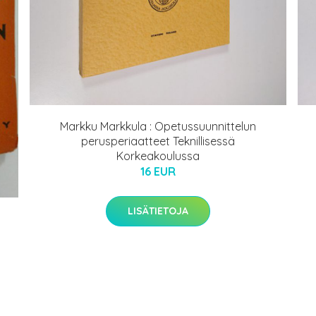
Markku Markkula : Opetussuunnittelun
perusperiaatteet Teknillisessä
Korkeakoulussa
16 EUR
LISÄTIETOJA