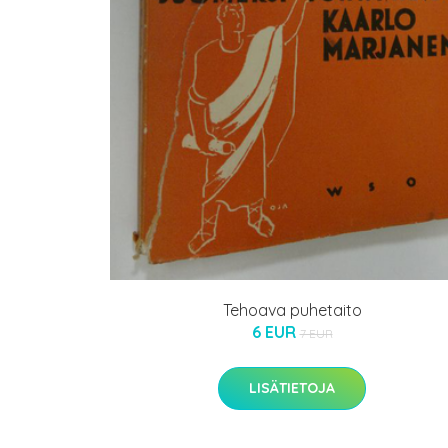
Tehoava puhetaito
6 EUR
7 EUR
LISÄTIETOJA