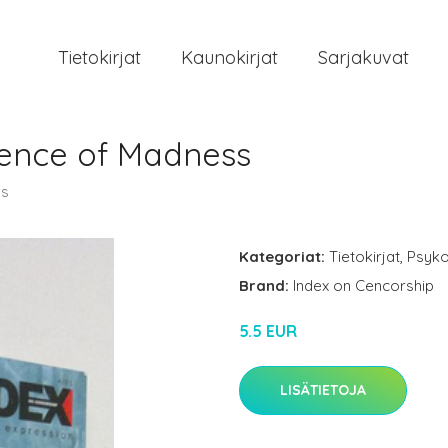
Tietokirjat
Kaunokirjat
Sarjakuvat
ilence of Madness
ss
Kategoriat:
Tietokirjat
,
Psyko
Brand:
Index on Cencorship
5.5 EUR
LISÄTIETOJA