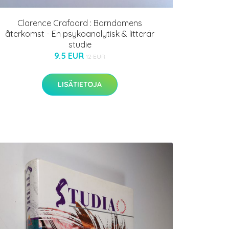
Clarence Crafoord : Barndomens
återkomst - En psykoanalytisk & litterär
studie
9.5 EUR
12 EUR
LISÄTIETOJA